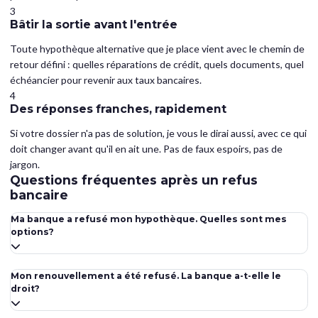
3
Bâtir la sortie avant l'entrée
Toute hypothèque alternative que je place vient avec le chemin de
retour défini : quelles réparations de crédit, quels documents, quel
échéancier pour revenir aux taux bancaires.
4
Des réponses franches, rapidement
Si votre dossier n'a pas de solution, je vous le dirai aussi, avec ce qui
doit changer avant qu'il en ait une. Pas de faux espoirs, pas de
jargon.
Questions fréquentes après un refus
bancaire
Ma banque a refusé mon hypothèque. Quelles sont mes
options?
Le marché canadien compte trois niveaux : prêteurs A (banques,
critères les plus stricts), prêteurs B (réglementés, souples sur le
Mon renouvellement a été refusé. La banque a-t-elle le
droit?
revenu et le crédit) et prêteurs privés (basés sur l'actif, court
terme). La plupart des dossiers refusés se qualifient chez un
Oui, un renouvellement est une nouvelle décision de crédit. Mais